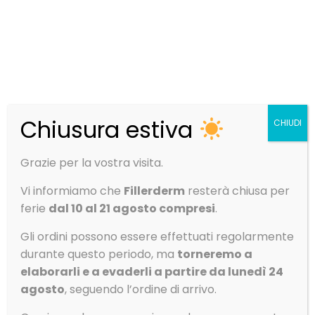
sono: contorno labbra tramite iniezione nella mucosa
labiale.
CONFEZIONAMENTO
STYLAGE S
si presenta in una confezione astucciata
contenente:
due siringhe pre-riempite da 0,8ml
4 aghi sterili monouso 30G 13mm
Chiusura estiva
CHIUDI
Una coppia di etichette per ogni siringa
Foglietto illustrativo
Grazie per la vostra visita.
CONTROINDICAZIONI
Vi informiamo che
Fillerderm
resterà chiusa per
ferie
dal 10 al 21 agosto compresi
.
I prodotti non devono essere usati nei seguenti casi:
In combinazione di un trattamento peeling, laser o
Gli ordini possono essere effettuati regolarmente
dermoabrasione. Il medico deciderà il periodo
durante questo periodo, ma
torneremo a
d’attesa necessario dopo questi trattamenti prima
elaborarli e a evaderli a partire da lunedì 24
di eseguire l’iniezione.
agosto
, seguendo l’ordine di arrivo.
Nei pazienti con tendenza a sviluppare cicatrici
ipertrofiche.